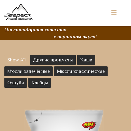
От стандартов качества
к вершинам вкуса!
Show All
Другие продукты
Каши
Мюсли запечённые
Мюсли классические
Отруби
Хлебцы